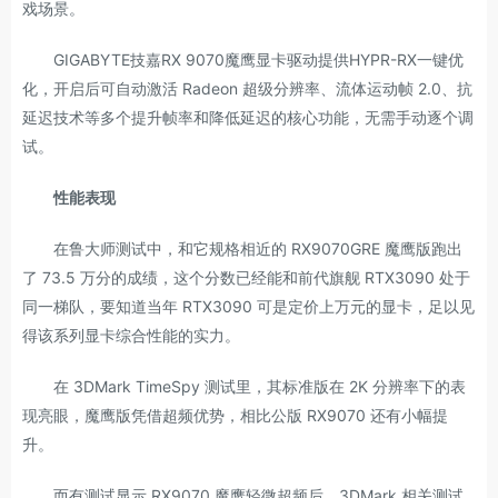
戏场景。
GIGABYTE技嘉RX 9070魔鹰显卡驱动提供HYPR-RX一键优
化，开启后可自动激活 Radeon 超级分辨率、流体运动帧 2.0、抗
延迟技术等多个提升帧率和降低延迟的核心功能，无需手动逐个调
试。
性能表现
在鲁大师测试中，和它规格相近的 RX9070GRE 魔鹰版跑出
了 73.5 万分的成绩，这个分数已经能和前代旗舰 RTX3090 处于
同一梯队，要知道当年 RTX3090 可是定价上万元的显卡，足以见
得该系列显卡综合性能的实力。
在 3DMark TimeSpy 测试里，其标准版在 2K 分辨率下的表
现亮眼，魔鹰版凭借超频优势，相比公版 RX9070 还有小幅提
升。
而有测试显示 RX9070 魔鹰轻微超频后，3DMark 相关测试