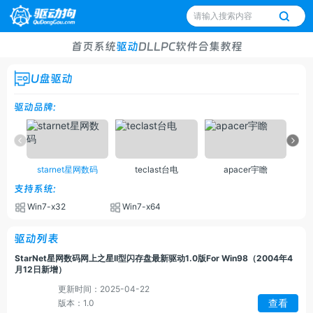
首页
系统
驱动
DLL
PC软件
合集
教程
U盘驱动
驱动品牌:
starnet星网数码
teclast台电
apacer宇瞻
si
支持系统:
Win7-x32
Win7-x64
驱动列表
StarNet星网数码网上之星II型闪存盘最新驱动1.0版For Win98（2004年4
月12日新增）
更新时间：2025-04-22
查看
版本：1.0