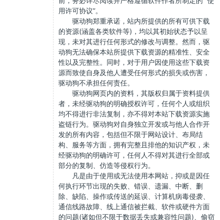
前，务必详尽阅读并严格遵循软件作者所制定的 “使
用许可协议”。
驱动狗郑重承诺，站内所提供的所有可供下载
的资源(涵盖各类软件等)，均以其初始状态予以呈
现，未对其进行任何形式的修改与调整。然而，驱
动狗无法确保本站所提供下载资源的精准性、安全
性以及完整性。同时，对于用户因使用这些下载资
源而致使自身及他人遭受任何形式的损失或伤害，
驱动狗不承担任何责任。
驱动狗网页内的资料，其版权归属于资料提供
者，未经驱动狗的明确授权许可，任何个人或组织
均不得进行非法复制，亦不得对本站下载资源实施
盗链行为。驱动狗对自身独立开发或与他人合作开
发的所有内容，包括但不限于网站设计、布局结
构、服务等方面，拥有完整且排他的知识产权，未
经驱动狗的明确许可，任何人不得对其进行全部或
部分的复制、仿造等侵权行为。
凡是由于使用或无法使用本网站，抑或是因任
何执行环节出现的失败、错误、遗漏、中断、删
除、缺陷、操作或传送的延误、计算机病毒侵袭、
通信线路故障、线上通信被拦截、软件或硬件方面
的问题(诸如但不限于数据丢失或兼容性问题)、偷窃