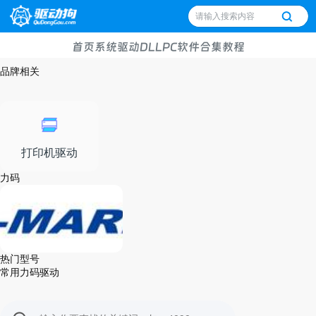
首页
系统
驱动
DLL
PC软件
合集
教程
品牌相关
打印机驱动
力码
力码
热门型号
常用力码驱动